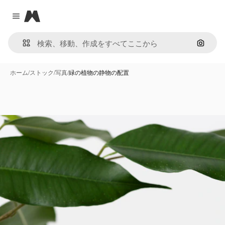
Magnific
Close menu
画像で
ホーム
/
ストック
/
写真
/
緑の植物の静物の配置