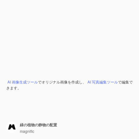
AI 画像生成ツール
でオリジナル画像を作成し、
AI 写真編集ツール
で編集で
きます。
緑の植物の静物の配置
magnific