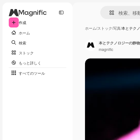
作成
ホーム
/
ストック
/
写真
/
本とテク
ホーム
検索
本とテクノロジーの静物
magnific
ストック
もっと詳しく
すべてのツール