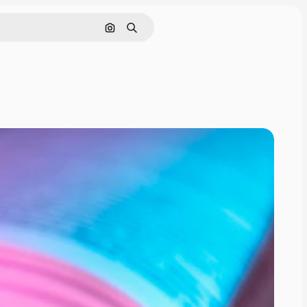
画像で検索
検索