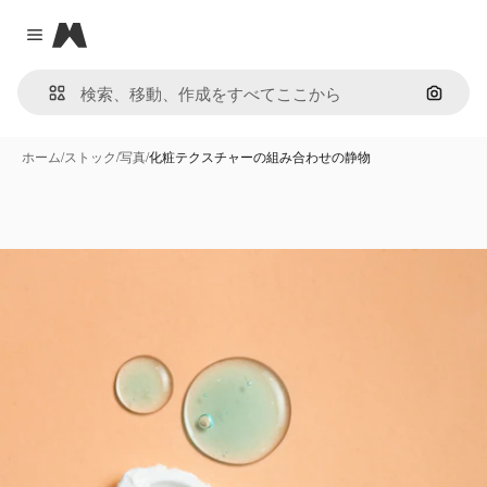
Magnific
Close menu
画像で
ホーム
/
ストック
/
写真
/
化粧テクスチャーの組み合わせの静物