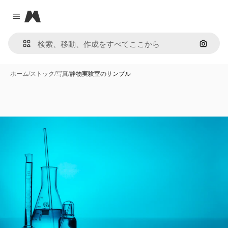
Magnific
Close menu
画像で
ホーム
/
ストック
/
写真
/
静物実験室のサンプル