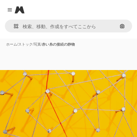
Magnific
Close menu
画像で
ホーム
/
ストック
/
写真
/
赤い糸の接続の静物