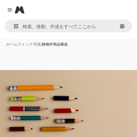
Magnific
Close menu
画像で
ホーム
/
ストック
/
写真
/
静物学用品構成