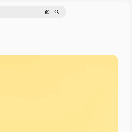
画像で検索
検索