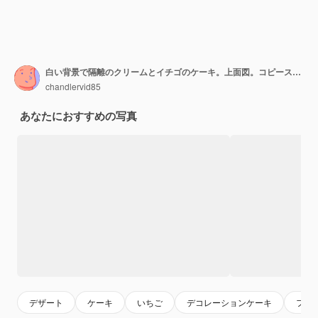
白い背景で隔離のクリームとイチゴのケーキ。上面図。コピースペース
chandlervid85
あなたにおすすめの写真
デザート
ケーキ
いちご
デコレーションケーキ
フル