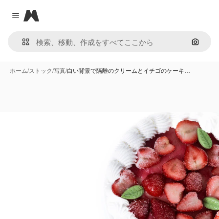
Magnific
Close menu
画像で
ホーム
/
ストック
/
写真
/
白い背景で隔離のクリームとイチゴのケーキ…