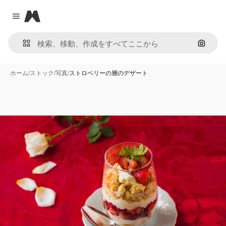
Magnific
Close menu
画像で
ホーム
/
ストック
/
写真
/
ストロベリーの層のデザート