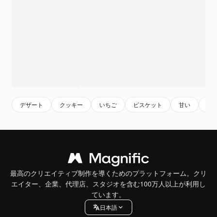
デザート
クッキー
いちご
ビスケット
甘い
お
最高のクリエイティブ制作を導くためのプラットフォーム。クリ
エイター、企業、代理店、スタジオを含む100万人以上が利用し
ています。
日本語