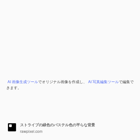
AI 画像生成ツール
でオリジナル画像を作成し、
AI 写真編集ツール
で編集で
きます。
ストライプの緑色のパステル色の平らな背景
rawpixel.com