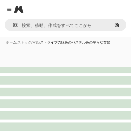
Magnific
Close menu
画像で
ホーム
/
ストック
/
写真
/
ストライプの緑色のパステル色の平らな背景