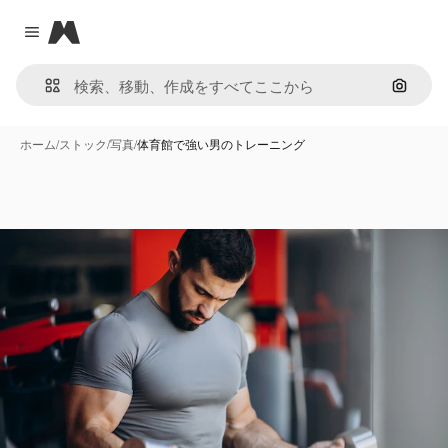
Magnific
Close menu
画像で
ホーム
/
ストック
/
写真
/
体育館で強い男のトレーニング