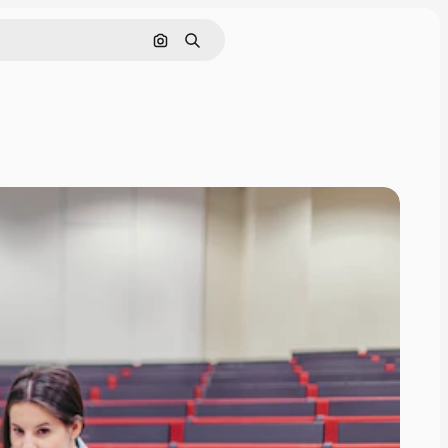
画像で検索
検索