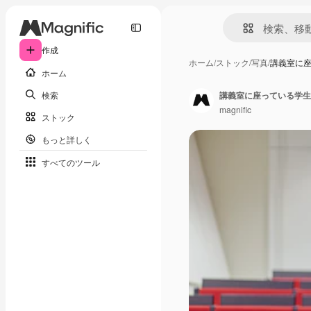
作成
ホーム
/
ストック
/
写真
/
講義室に
ホーム
検索
講義室に座っている学生
magnific
ストック
もっと詳しく
すべてのツール