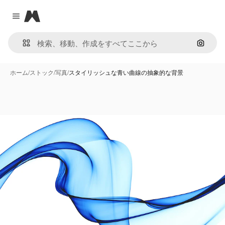
Magnific
Close menu
画像で
ホーム
/
ストック
/
写真
/
スタイリッシュな青い曲線の抽象的な背景