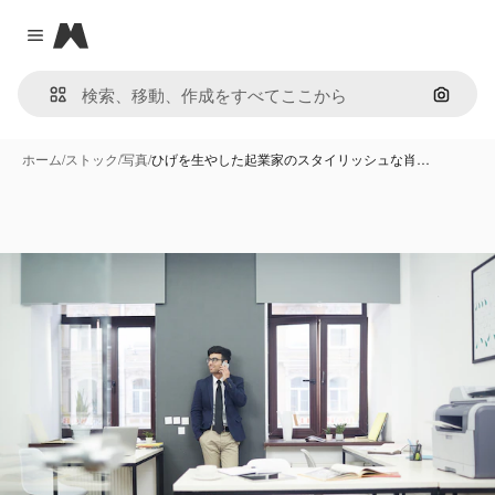
Magnific
Close menu
画像で
ホーム
/
ストック
/
写真
/
ひげを生やした起業家のスタイリッシュな肖…