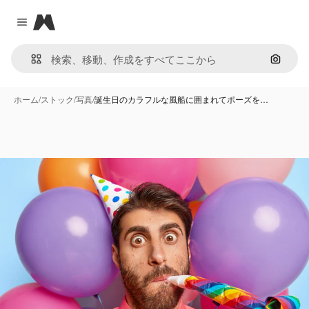
Magnific
Close menu
画像で
ホーム
/
ストック
/
写真
/
誕生日のカラフルな風船に囲まれてポーズを…