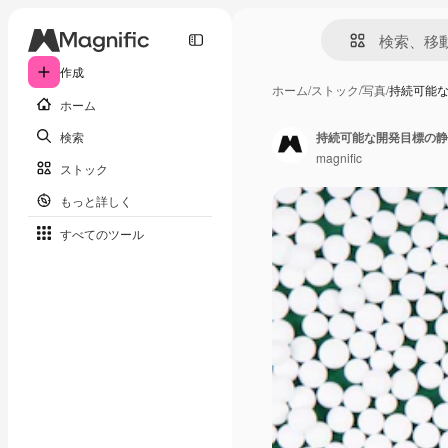
作成
ホーム
/
ストック
/
写真
/
持続可能
ホーム
検索
持続可能な開発目標の静
magnific
ストック
もっと詳しく
すべてのツール