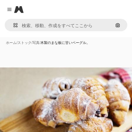
Magnific
Close menu
画像で
ホーム
/
ストック
/
写真
/
木製のまな板に甘いベーグル。