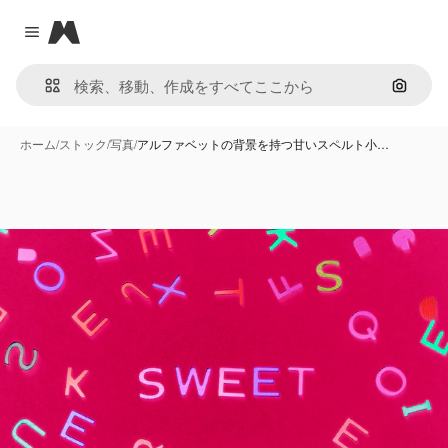
Magnific
Close menu
画像で
ホーム
/
ストック
/
写真
/
アルファベットの背景を持つ甘いスペルト小…