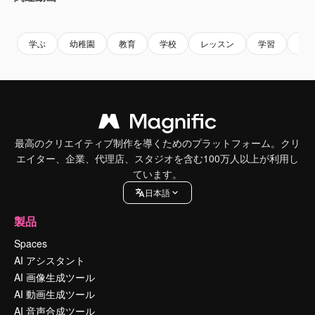
Premium
Premium
AIによって生成されました。
Premium
Premium
AIによっ
学ぶ
幼稚園
教育
学校
レッスン
学習
パ
最高のクリエイティブ制作を導くためのプラットフォーム。クリ
エイター、企業、代理店、スタジオを含む100万人以上が利用し
ています。
日本語
製品
Spaces
AI アシスタント
AI 画像生成ツール
AI 動画生成ツール
AI 音声合成ツール