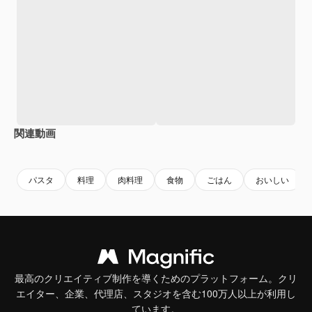
関連動画
Premium
Premium
Premium
Premium
AIによっ
パスタ
料理
肉料理
食物
ごはん
おいしい
最高のクリエイティブ制作を導くためのプラットフォーム。クリ
エイター、企業、代理店、スタジオを含む100万人以上が利用し
ています。