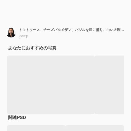
トマトソース、チーズパルメザン、バジルを皿に盛り、白い大理石のテーブルでパスタを調理するための食材を使った、食欲をそそるクラシックなイタリアンスパゲッティパスタフラット レイ トップ ビュー コピー スペース。
jcomp
あなたにおすすめの写真
関連PSD