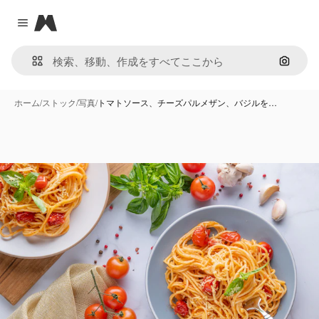
Magnific
Close menu
画像で
ホーム
/
ストック
/
写真
/
トマトソース、チーズパルメザン、バジルを…