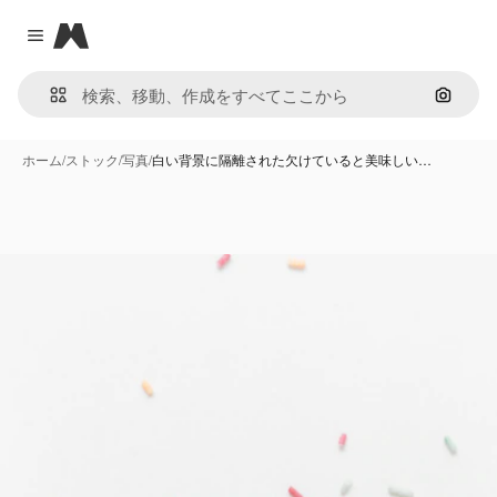
Magnific
Close menu
画像で
ホーム
/
ストック
/
写真
/
白い背景に隔離された欠けていると美味しい…