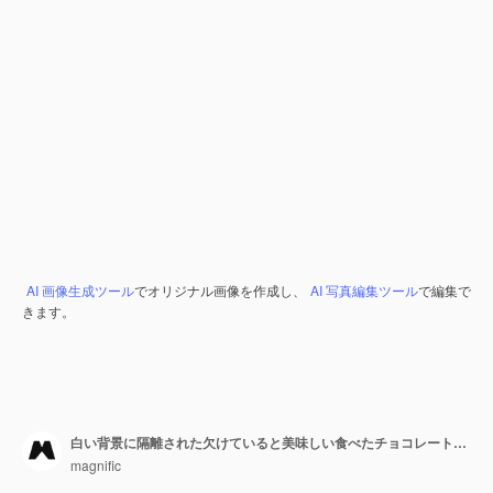
AI 画像生成ツール
でオリジナル画像を作成し、
AI 写真編集ツール
で編集で
きます。
白い背景に隔離された欠けていると美味しい食べたチョコレートドーナツ
magnific