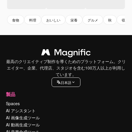
食物
料理
おいしい
栄養
グルメ
秋
収穫
最高のクリエイティブ制作を導くためのプラットフォーム。クリ
エイター、企業、代理店、スタジオを含む100万人以上が利用し
ています。
日本語
製品
Spaces
AI アシスタント
AI 画像生成ツール
AI 動画生成ツール
AI 音声合成ツール