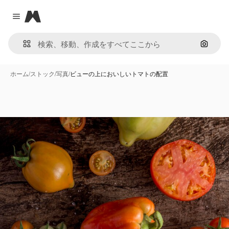
Magnific
Close menu
画像で
ホーム
/
ストック
/
写真
/
ビューの上においしいトマトの配置