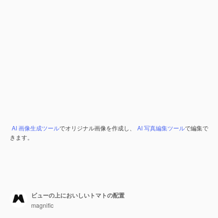
AI 画像生成ツール
でオリジナル画像を作成し、
AI 写真編集ツール
で編集で
きます。
ビューの上においしいトマトの配置
magnific