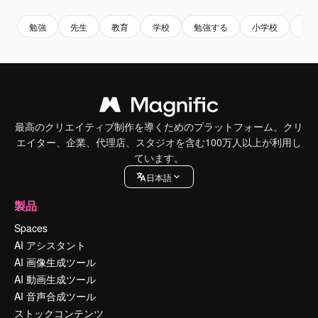
勉強
先生
教育
学校
勉強する
小学校
小
最高のクリエイティブ制作を導くためのプラットフォーム。クリ
エイター、企業、代理店、スタジオを含む100万人以上が利用し
ています。
日本語
製品
Spaces
AI アシスタント
AI 画像生成ツール
AI 動画生成ツール
AI 音声合成ツール
ストックコンテンツ