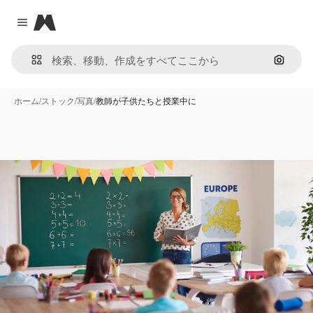
Magnific
Close menu
画像で
ホーム
/
ストック
/
写真
/
教師が子供たちと授業中に