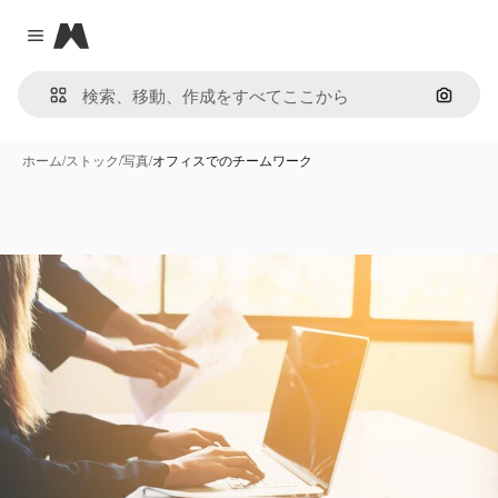
Magnific
Close menu
画像で
ホーム
/
ストック
/
写真
/
オフィスでのチームワーク