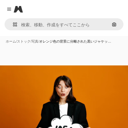
Magnific
Close menu
画像で
ホーム
/
ストック
/
写真
/
オレンジ色の背景に分離された黒いジャケッ…