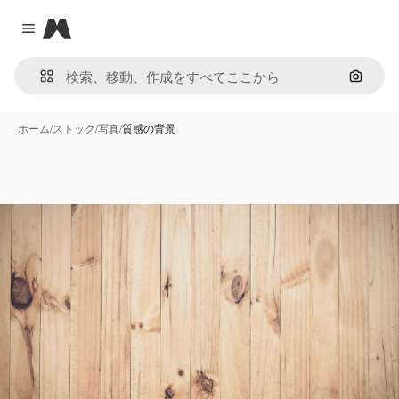
Magnific
Close menu
画像で
ホーム
/
ストック
/
写真
/
質感の背景