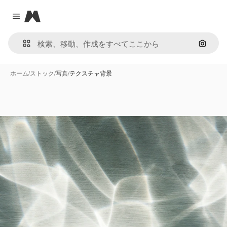
Magnific
Close menu
画像で
ホーム
/
ストック
/
写真
/
テクスチャ背景