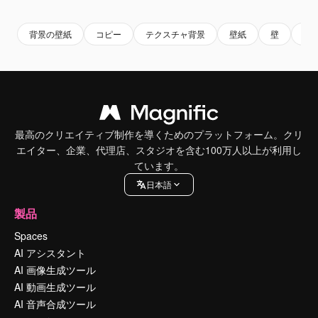
背景の壁紙
コピー
テクスチャ背景
壁紙
壁
テ
最高のクリエイティブ制作を導くためのプラットフォーム。クリ
エイター、企業、代理店、スタジオを含む100万人以上が利用し
ています。
日本語
製品
Spaces
AI アシスタント
AI 画像生成ツール
AI 動画生成ツール
AI 音声合成ツール