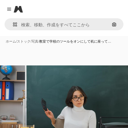
Magnific
Close menu
画像で
ホーム
/
ストック
/
写真
/
教室で学校のツールをオンにして机に座って…