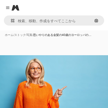
Magnific
Close menu
画像で
ホーム
/
ストック
/
写真
/
思いやりのある金髪の40歳のヨーロッパの…