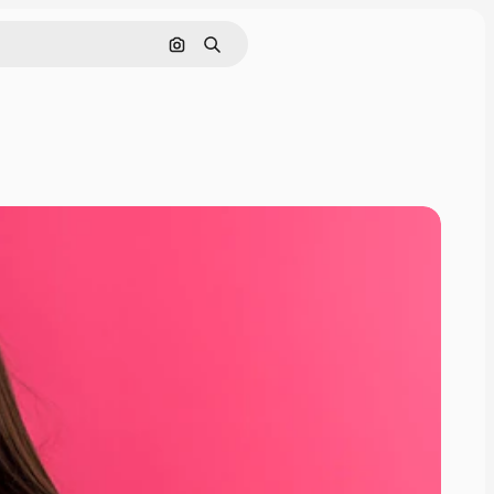
画像で検索
検索