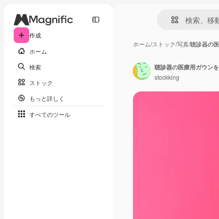
作成
ホーム
/
ストック
/
写真
/
聴診器の
ホーム
検索
stockking
ストック
もっと詳しく
すべてのツール