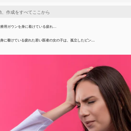
医療用ガウンを身に着けている疲れ…
聴診器の医療用ガウンを身に着けている疲れた若い医者の女の子は、孤立したピンクの壁に彼女の手を頭に置きます