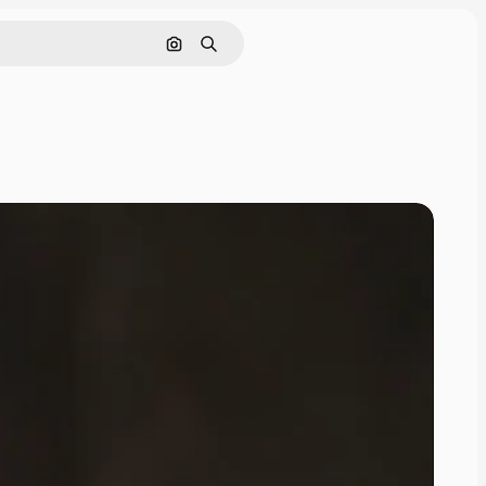
画像で検索
検索