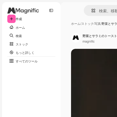
作成
ホーム
/
ストック
/
写真
/
野菜とサ
ホーム
検索
野菜とサラミのトースト
magnific
ストック
もっと詳しく
すべてのツール