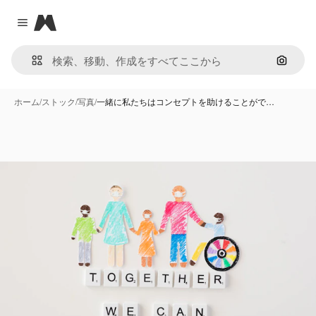
Magnific
Close menu
画像で
ホーム
/
ストック
/
写真
/
一緒に私たちはコンセプトを助けることがで…