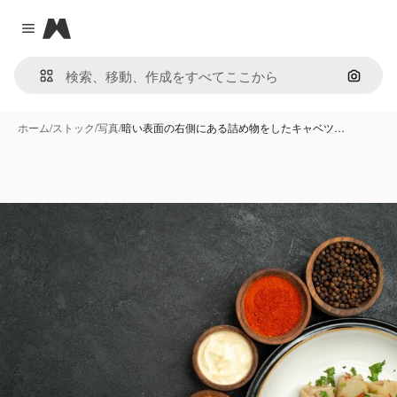
Magnific
Close menu
画像で
ホーム
/
ストック
/
写真
/
暗い表面の右側にある詰め物をしたキャベツ…