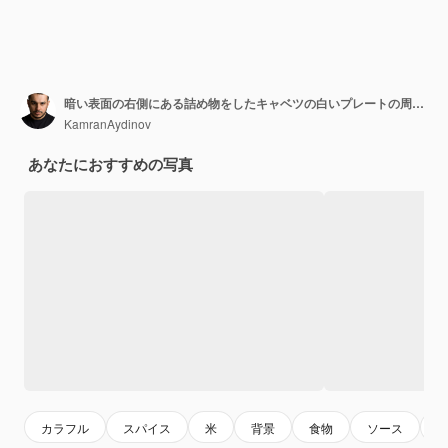
暗い表面の右側にある詰め物をしたキャベツの白いプレートの周りのライスイエローソースサワークリームハーブブラックペッパーとカラフルなスパイスのトップクローズアップビュースパイスとソースボウル
KamranAydinov
あなたにおすすめの写真
カラフル
スパイス
米
背景
食物
ソース
pl