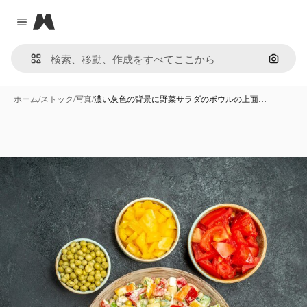
Magnific
Close menu
画像で
ホーム
/
ストック
/
写真
/
濃い灰色の背景に野菜サラダのボウルの上面…