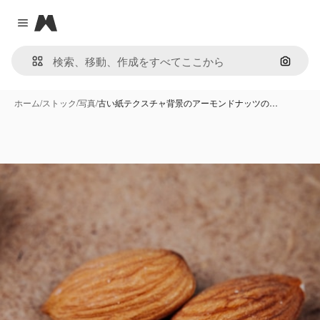
Magnific
Close menu
画像で
ホーム
/
ストック
/
写真
/
古い紙テクスチャ背景のアーモンドナッツの…