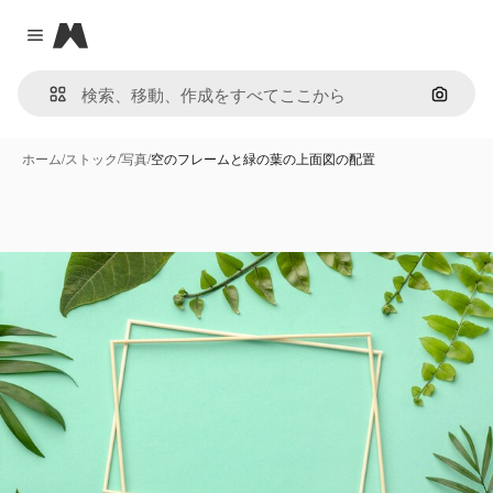
Magnific
Close menu
画像で
ホーム
/
ストック
/
写真
/
空のフレームと緑の葉の上面図の配置