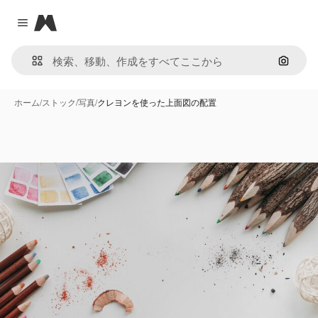
Magnific
Close menu
画像で
ホーム
/
ストック
/
写真
/
クレヨンを使った上面図の配置