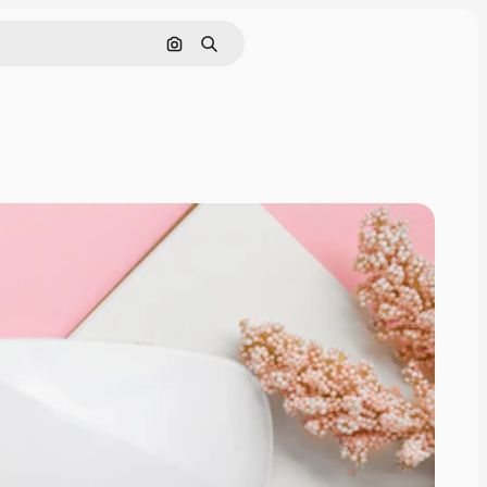
画像で検索
検索