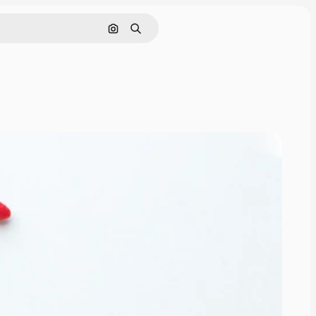
画像で検索
検索