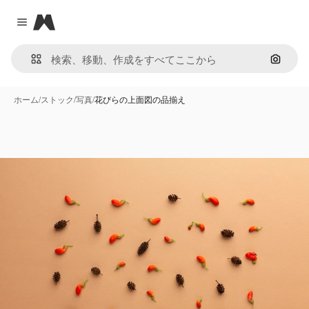
Magnific
Close menu
画像で
ホーム
/
ストック
/
写真
/
花びらの上面図の品揃え