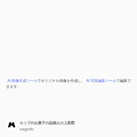
AI 画像生成ツール
でオリジナル画像を作成し、
AI 写真編集ツール
で編集で
きます。
カップのお菓子の品揃えの上面図
magnific