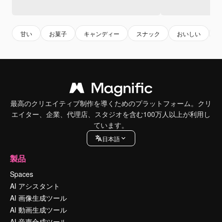
甘い
お菓子
キャンディー
スナック
おいしい
s
最高のクリエイティブ制作を導くためのプラットフォーム。クリ
エイター、企業、代理店、スタジオを含む100万人以上が利用し
ています。
日本語
製品
Spaces
AI アシスタント
AI 画像生成ツール
AI 動画生成ツール
AI 音声合成ツール