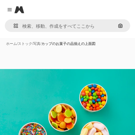
Magnific
Close menu
画像で
ホーム
/
ストック
/
写真
/
カップのお菓子の品揃えの上面図