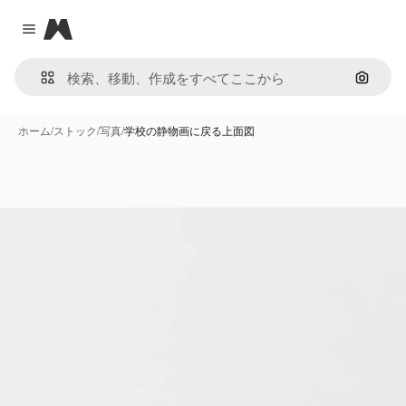
Magnific
Close menu
画像で
ホーム
/
ストック
/
写真
/
学校の静物画に戻る上面図