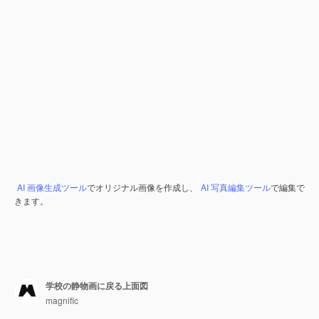
AI 画像生成ツール
でオリジナル画像を作成し、
AI 写真編集ツール
で編集で
きます。
学校の静物画に戻る上面図
magnific