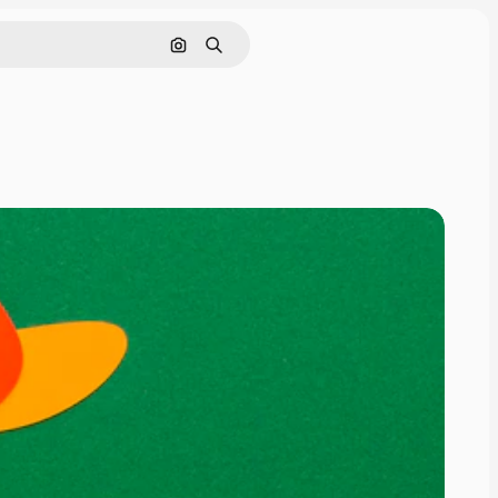
画像で検索
検索