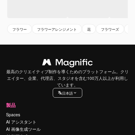
フラワー
フラワーアレンジメント
花
フラワーズ
花
最高のクリエイティブ制作を導くためのプラットフォーム。クリ
エイター、企業、代理店、スタジオを含む100万人以上が利用し
ています。
日本語
製品
Spaces
AI アシスタント
AI 画像生成ツール