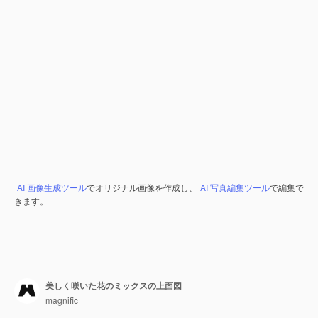
AI 画像生成ツール
でオリジナル画像を作成し、
AI 写真編集ツール
で編集で
きます。
美しく咲いた花のミックスの上面図
magnific