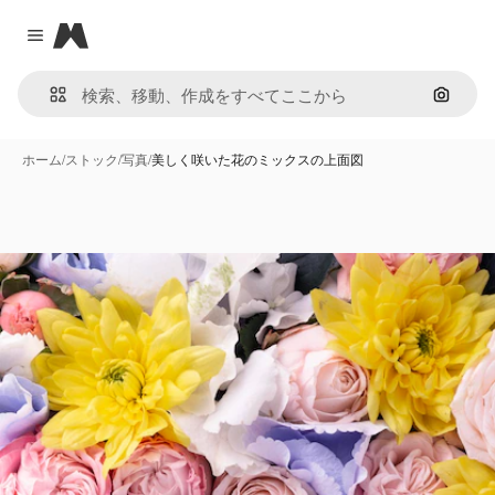
Magnific
Close menu
画像で
ホーム
/
ストック
/
写真
/
美しく咲いた花のミックスの上面図