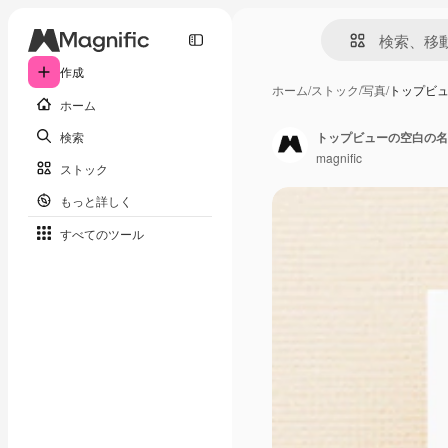
作成
ホーム
/
ストック
/
写真
/
トップビ
ホーム
検索
トップビューの空白の名
magnific
ストック
もっと詳しく
すべてのツール