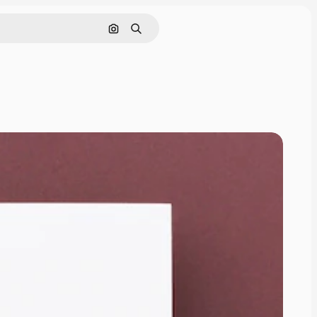
画像で検索
検索