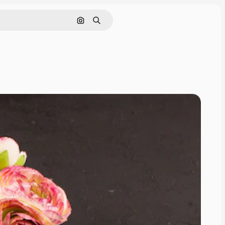
画像で検索
検索