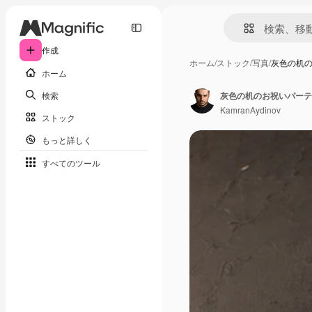
作成
ホーム
/
ストック
/
写真
/
灰色の机
ホーム
検索
KamranAydinov
ストック
もっと詳しく
すべてのツール