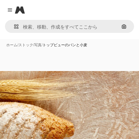
Magnific
Close menu
画像で
ホーム
/
ストック
/
写真
/
トップビューのパンと小麦