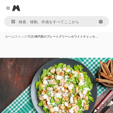
Magnific
Close menu
画像で
ホーム
/
ストック
/
写真
/
楕円形のプレートグリーンホワイトチェッカ…