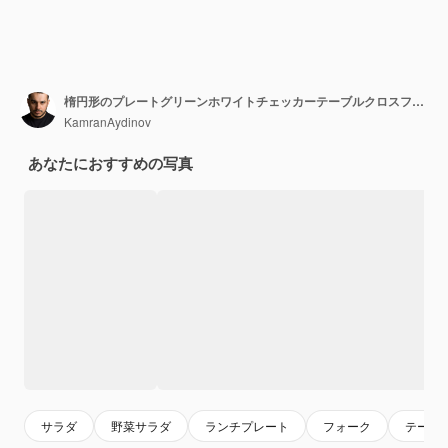
楕円形のプレートグリーンホワイトチェッカーテーブルクロスフォークと濃い赤の背景にナイフの上面シーザーサラダ
KamranAydinov
あなたにおすすめの写真
サラダ
野菜サラダ
ランチプレート
フォーク
テーブ