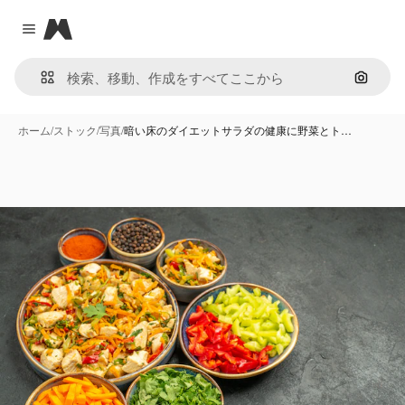
Magnific
Close menu
画像で
ホーム
/
ストック
/
写真
/
暗い床のダイエットサラダの健康に野菜とト…