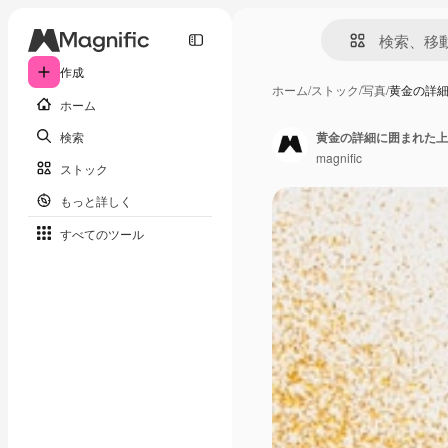
作成
ホーム
/
ストック
/
写真
/
黄金の詳
ホーム
検索
黄金の詳細に囲まれた上
magnific
ストック
もっと詳しく
すべてのツール