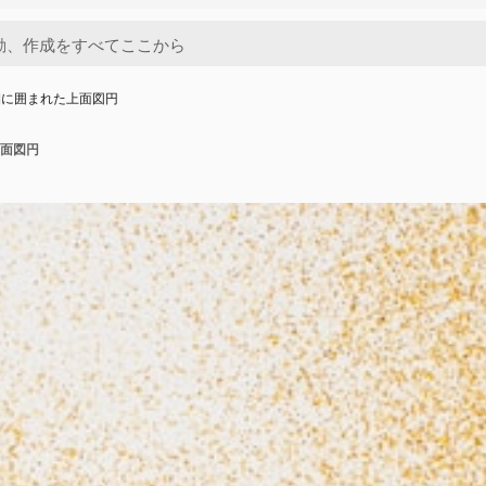
細に囲まれた上面図円
面図円