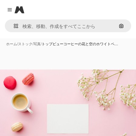
Magnific
Close menu
画像で
ホーム
/
ストック
/
写真
/
トップビューコーヒーの花と空のホワイトペ…